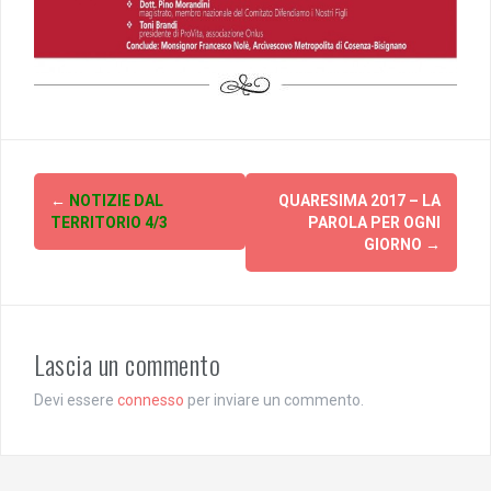
Post
←
NOTIZIE DAL
QUARESIMA 2017 – LA
navigation
TERRITORIO 4/3
PAROLA PER OGNI
GIORNO
→
Lascia un commento
Devi essere
connesso
per inviare un commento.