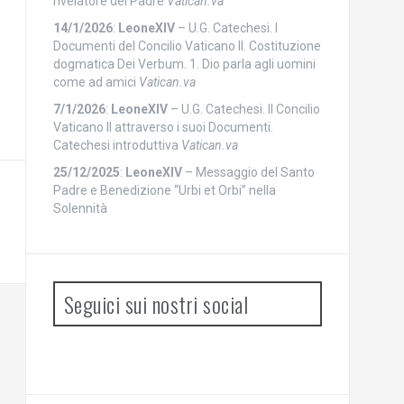
rivelatore del Padre
Vatican.va
14/1/2026
:
LeoneXIV
– U.G. Catechesi. I
Documenti del Concilio Vaticano II. Costituzione
dogmatica Dei Verbum. 1. Dio parla agli uomini
come ad amici
Vatican.va
7/1/2026
:
LeoneXIV
– U.G. Catechesi. Il Concilio
Vaticano II attraverso i suoi Documenti.
Catechesi introduttiva
Vatican.va
25/12/2025
:
LeoneXIV
– Messaggio del Santo
Padre e Benedizione “Urbi et Orbi” nella
Solennità
Seguici sui nostri social