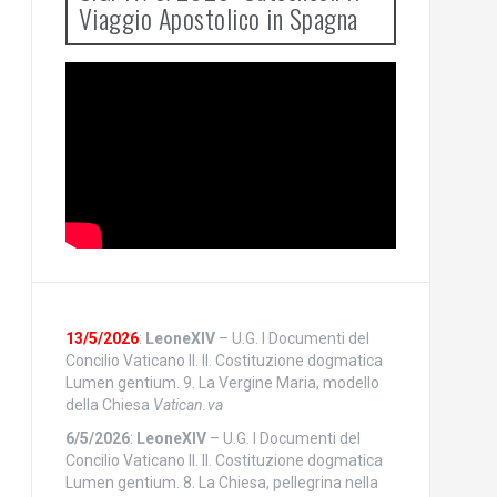
Viaggio Apostolico in Spagna
13/5/2026
:
LeoneXIV
– U.G. I Documenti del
Concilio Vaticano II. II. Costituzione dogmatica
Lumen gentium. 9. La Vergine Maria, modello
della Chiesa
Vatican.va
6/5/2026
:
LeoneXIV
– U.G. I Documenti del
Concilio Vaticano II. II. Costituzione dogmatica
Lumen gentium. 8. La Chiesa, pellegrina nella