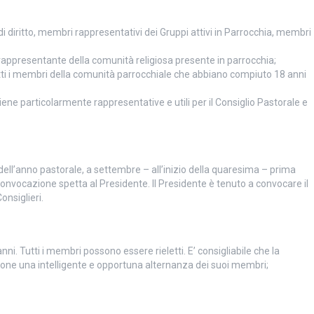
 diritto, membri rappresentativi dei Gruppi attivi in Parrocchia, membri
 la rappresentante della comunità religiosa presente in parrocchia;
tti i membri della comunità parrocchiale che abbiano compiuto 18 anni
ene particolarmente rappresentative e utili per il Consiglio Pastorale e
o dell’anno pastorale, a settembre – all’inizio della quaresima – prima
a convocazione spetta al Presidente. Il Presidente è tenuto a convocare il
onsiglieri.
nni. Tutti i membri possono essere rieletti. E’ consigliabile che la
one una intelligente e opportuna alternanza dei suoi membri;