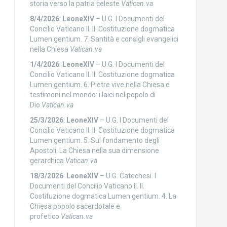
storia verso la patria celeste
Vatican.va
8/4/2026
:
LeoneXIV
– U.G. I Documenti del
Concilio Vaticano II. II. Costituzione dogmatica
Lumen gentium. 7. Santità e consigli evangelici
nella Chiesa
Vatican.va
1/4/2026
:
LeoneXIV
– U.G. I Documenti del
Concilio Vaticano II. II. Costituzione dogmatica
Lumen gentium. 6. Pietre vive nella Chiesa e
testimoni nel mondo: i laici nel popolo di
Dio
Vatican.va
25/3/2026
:
LeoneXIV
– U.G. I Documenti del
Concilio Vaticano II. II. Costituzione dogmatica
Lumen gentium. 5. Sul fondamento degli
Apostoli. La Chiesa nella sua dimensione
gerarchica
Vatican.va
18/3/2026
:
LeoneXIV
– U.G. Catechesi. I
Documenti del Concilio Vaticano II. II.
Costituzione dogmatica Lumen gentium. 4. La
Chiesa popolo sacerdotale e
profetico
Vatican.va