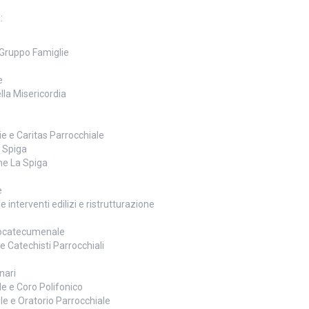
:
 Gruppo Famiglie
e
la Misericordia
e e Caritas Parrocchiale
 Spiga
ne La Spiga
e
interventi edilizi e ristrutturazione
eocatecumenale
e Catechisti Parrocchiali
nari
e e Coro Polifonico
le e Oratorio Parrocchiale