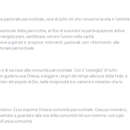
a pastorale parrocchiale, cioè di tutto ciò che concerne la vita e l’attività
astorale della parrocchia, al fine di suscitare la partecipazione attiva
angelizzare, santificare, servire l’uomo nella carità.
 rileva urgenze e propone interventi pastorali con riferimento alle
torale parrocchiale.
 di servizio alla comunità parrocchiale. Con il “consiglio” di tutti i
 guida la sua Chiesa, a leggere i segni dei tempi alla luce della fede, a
 del popolo di Dio, nella reciprocità tra i carismi e ministeri che lo
entativo. Esso esprime l’intera comunità parrocchiale. Ciascun membro,
hiamato a guardare alla vita della comunità nel suo insieme; così ogni
ell’unica comunità.