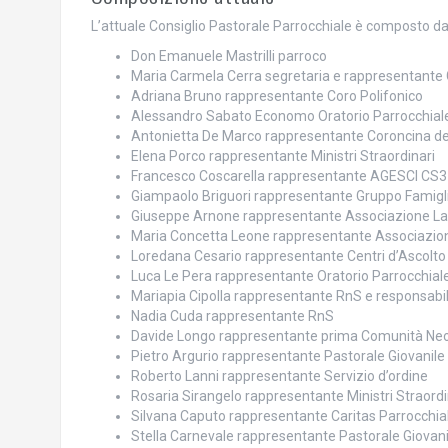
L’attuale Consiglio Pastorale Parrocchiale è composto da
Don Emanuele Mastrilli parroco
Maria Carmela Cerra segretaria e rappresentante
Adriana Bruno rappresentante Coro Polifonico
Alessandro Sabato Economo Oratorio Parrocchial
Antonietta De Marco rappresentante Coroncina del
Elena Porco rappresentante Ministri Straordinari
Francesco Coscarella rappresentante AGESCI CS3
Giampaolo Briguori rappresentante Gruppo Famigli
Giuseppe Arnone rappresentante Associazione La
Maria Concetta Leone rappresentante Associazio
Loredana Cesario rappresentante Centri d’Ascolto
Luca Le Pera rappresentante Oratorio Parrocchial
Mariapia Cipolla rappresentante RnS e responsabile 
Nadia Cuda rappresentante RnS
Davide Longo rappresentante prima Comunità N
Pietro Argurio rappresentante Pastorale Giovanile 
Roberto Lanni rappresentante Servizio d’ordine
Rosaria Sirangelo rappresentante Ministri Straordi
Silvana Caputo rappresentante Caritas Parrocchial
Stella Carnevale rappresentante Pastorale Giovani