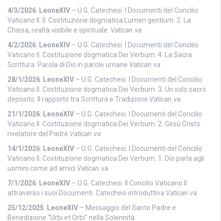
4/3/2026
:
LeoneXIV
– U.G. Catechesi. I Documenti del Concilio
Vaticano II. II. Costituzione dogmatica Lumen gentium. 2. La
Chiesa, realtà visibile e spirituale
Vatican.va
4/2/2026
:
LeoneXIV
– U.G. Catechesi. I Documenti del Concilio
Vaticano II. Costituzione dogmatica Dei Verbum. 4. La Sacra
Scrittura: Parola di Dio in parole umane
Vatican.va
28/1/2026
:
LeoneXIV
– U.G. Catechesi. I Documenti del Concilio
Vaticano II. Costituzione dogmatica Dei Verbum. 3. Un solo sacro
deposito. Il rapporto tra Scrittura e Tradizione
Vatican.va
21/1/2026
:
LeoneXIV
– U.G. Catechesi. I Documenti del Concilio
Vaticano II. Costituzione dogmatica Dei Verbum. 2. Gesù Cristo
rivelatore del Padre
Vatican.va
14/1/2026
:
LeoneXIV
– U.G. Catechesi. I Documenti del Concilio
Vaticano II. Costituzione dogmatica Dei Verbum. 1. Dio parla agli
uomini come ad amici
Vatican.va
7/1/2026
:
LeoneXIV
– U.G. Catechesi. Il Concilio Vaticano II
attraverso i suoi Documenti. Catechesi introduttiva
Vatican.va
25/12/2025
:
LeoneXIV
– Messaggio del Santo Padre e
Benedizione “Urbi et Orbi” nella Solennità