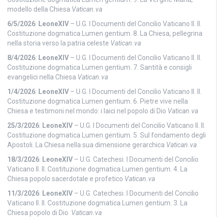
modello della Chiesa
Vatican.va
6/5/2026
:
LeoneXIV
– U.G. I Documenti del Concilio Vaticano II. II.
Costituzione dogmatica Lumen gentium. 8. La Chiesa, pellegrina
nella storia verso la patria celeste
Vatican.va
8/4/2026
:
LeoneXIV
– U.G. I Documenti del Concilio Vaticano II. II.
Costituzione dogmatica Lumen gentium. 7. Santità e consigli
evangelici nella Chiesa
Vatican.va
1/4/2026
:
LeoneXIV
– U.G. I Documenti del Concilio Vaticano II. II.
Costituzione dogmatica Lumen gentium. 6. Pietre vive nella
Chiesa e testimoni nel mondo: i laici nel popolo di Dio
Vatican.va
25/3/2026
:
LeoneXIV
– U.G. I Documenti del Concilio Vaticano II. II.
Costituzione dogmatica Lumen gentium. 5. Sul fondamento degli
Apostoli. La Chiesa nella sua dimensione gerarchica
Vatican.va
18/3/2026
:
LeoneXIV
– U.G. Catechesi. I Documenti del Concilio
Vaticano II. II. Costituzione dogmatica Lumen gentium. 4. La
Chiesa popolo sacerdotale e profetico
Vatican.va
11/3/2026
:
LeoneXIV
– U.G. Catechesi. I Documenti del Concilio
Vaticano II. II. Costituzione dogmatica Lumen gentium. 3. La
Chiesa popolo di Dio
Vatican.va