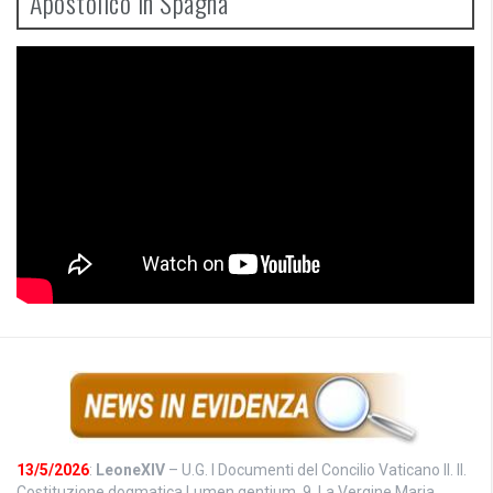
Apostolico in Spagna
13/5/2026
:
LeoneXIV
– U.G. I Documenti del Concilio Vaticano II. II.
Costituzione dogmatica Lumen gentium. 9. La Vergine Maria,