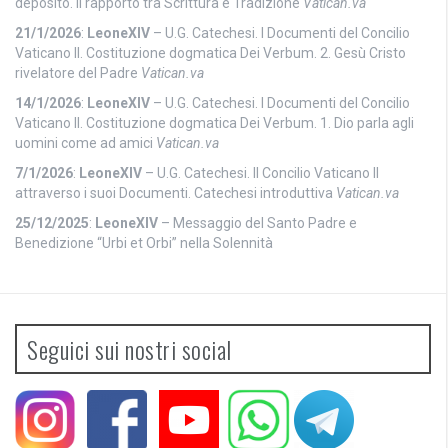
deposito. Il rapporto tra Scrittura e Tradizione
Vatican.va
21/1/2026
:
LeoneXIV
– U.G. Catechesi. I Documenti del Concilio
Vaticano II. Costituzione dogmatica Dei Verbum. 2. Gesù Cristo
rivelatore del Padre
Vatican.va
14/1/2026
:
LeoneXIV
– U.G. Catechesi. I Documenti del Concilio
Vaticano II. Costituzione dogmatica Dei Verbum. 1. Dio parla agli
uomini come ad amici
Vatican.va
7/1/2026
:
LeoneXIV
– U.G. Catechesi. Il Concilio Vaticano II
attraverso i suoi Documenti. Catechesi introduttiva
Vatican.va
25/12/2025
:
LeoneXIV
– Messaggio del Santo Padre e
Benedizione “Urbi et Orbi” nella Solennità
Seguici sui nostri social