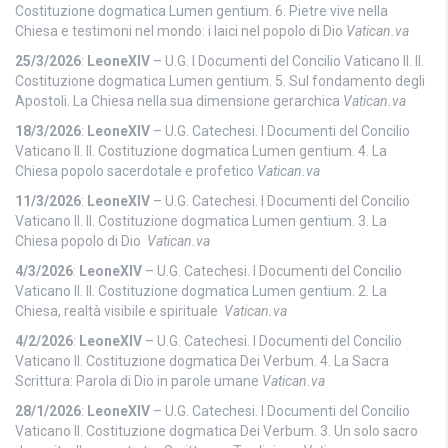
Costituzione dogmatica Lumen gentium. 6. Pietre vive nella
Chiesa e testimoni nel mondo: i laici nel popolo di Dio
Vatican.va
25/3/2026
:
LeoneXIV
– U.G. I Documenti del Concilio Vaticano II. II.
Costituzione dogmatica Lumen gentium. 5. Sul fondamento degli
Apostoli. La Chiesa nella sua dimensione gerarchica
Vatican.va
18/3/2026
:
LeoneXIV
– U.G. Catechesi. I Documenti del Concilio
Vaticano II. II. Costituzione dogmatica Lumen gentium. 4. La
Chiesa popolo sacerdotale e profetico
Vatican.va
11/3/2026
:
LeoneXIV
– U.G. Catechesi. I Documenti del Concilio
Vaticano II. II. Costituzione dogmatica Lumen gentium. 3. La
Chiesa popolo di Dio
Vatican.va
4/3/2026
:
LeoneXIV
– U.G. Catechesi. I Documenti del Concilio
Vaticano II. II. Costituzione dogmatica Lumen gentium. 2. La
Chiesa, realtà visibile e spirituale
Vatican.va
4/2/2026
:
LeoneXIV
– U.G. Catechesi. I Documenti del Concilio
Vaticano II. Costituzione dogmatica Dei Verbum. 4. La Sacra
Scrittura: Parola di Dio in parole umane
Vatican.va
28/1/2026
:
LeoneXIV
– U.G. Catechesi. I Documenti del Concilio
Vaticano II. Costituzione dogmatica Dei Verbum. 3. Un solo sacro