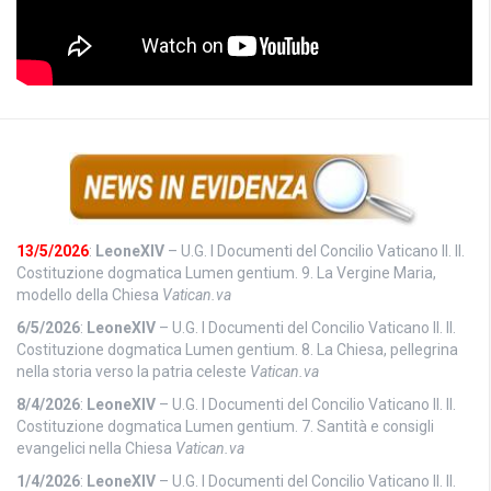
13/5/2026
:
LeoneXIV
– U.G. I Documenti del Concilio Vaticano II. II.
Costituzione dogmatica Lumen gentium. 9. La Vergine Maria,
modello della Chiesa
Vatican.va
6/5/2026
:
LeoneXIV
– U.G. I Documenti del Concilio Vaticano II. II.
Costituzione dogmatica Lumen gentium. 8. La Chiesa, pellegrina
nella storia verso la patria celeste
Vatican.va
8/4/2026
:
LeoneXIV
– U.G. I Documenti del Concilio Vaticano II. II.
Costituzione dogmatica Lumen gentium. 7. Santità e consigli
evangelici nella Chiesa
Vatican.va
1/4/2026
:
LeoneXIV
– U.G. I Documenti del Concilio Vaticano II. II.