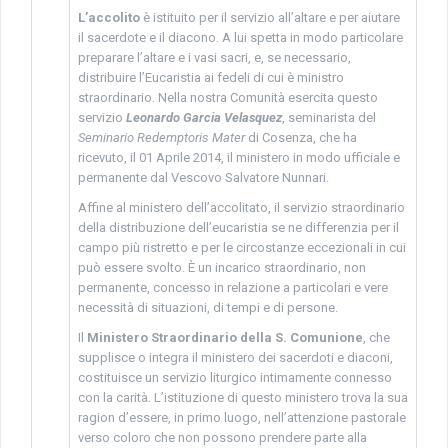
L’accolito
è istituito per il servizio all’altare e per aiutare
il sacerdote e il diacono. A lui spetta in modo particolare
preparare l’altare e i vasi sacri, e, se necessario,
distribuire l’Eucaristia ai fedeli di cui è ministro
straordinario. Nella nostra Comunità esercita questo
servizio
Leonardo Garcia Velasquez
, seminarista del
Seminario Redemptoris Mater
di Cosenza, che ha
ricevuto, il 01 Aprile 2014, il ministero in modo ufficiale e
permanente dal Vescovo Salvatore Nunnari.
Affine al ministero dell’accolitato, il servizio straordinario
della distribuzione dell’eucaristia se ne differenzia per il
campo più ristretto e per le circostanze eccezionali in cui
può essere svolto. È un incarico straordinario, non
permanente, concesso in relazione a particolari e vere
necessità di situazioni, di tempi e di persone.
Il
Ministero Straordinario della S. Comunione
, che
supplisce o integra il ministero dei sacerdoti e diaconi,
costituisce un servizio liturgico intimamente connesso
con la carità. L’istituzione di questo ministero trova la sua
ragion d’essere, in primo luogo, nell’attenzione pastorale
verso coloro che non possono prendere parte alla