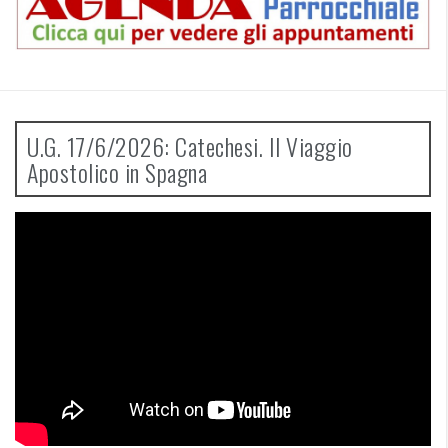
U.G. 17/6/2026: Catechesi. Il Viaggio
Apostolico in Spagna