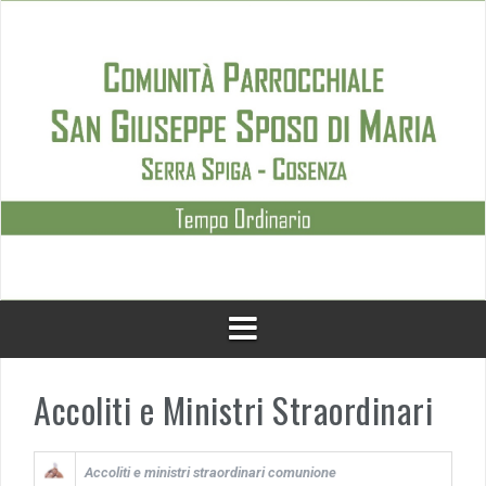
Skip
to
content
Accoliti e Ministri Straordinari
Accoliti e ministri straordinari comunione