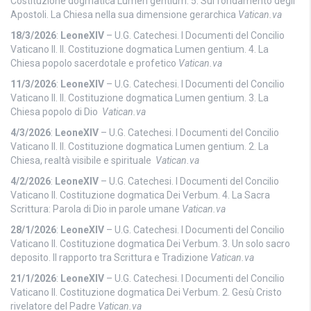
Costituzione dogmatica Lumen gentium. 5. Sul fondamento degli
Apostoli. La Chiesa nella sua dimensione gerarchica
Vatican.va
18/3/2026
:
LeoneXIV
– U.G. Catechesi. I Documenti del Concilio
Vaticano II. II. Costituzione dogmatica Lumen gentium. 4. La
Chiesa popolo sacerdotale e profetico
Vatican.va
11/3/2026
:
LeoneXIV
– U.G. Catechesi. I Documenti del Concilio
Vaticano II. II. Costituzione dogmatica Lumen gentium. 3. La
Chiesa popolo di Dio
Vatican.va
4/3/2026
:
LeoneXIV
– U.G. Catechesi. I Documenti del Concilio
Vaticano II. II. Costituzione dogmatica Lumen gentium. 2. La
Chiesa, realtà visibile e spirituale
Vatican.va
4/2/2026
:
LeoneXIV
– U.G. Catechesi. I Documenti del Concilio
Vaticano II. Costituzione dogmatica Dei Verbum. 4. La Sacra
Scrittura: Parola di Dio in parole umane
Vatican.va
28/1/2026
:
LeoneXIV
– U.G. Catechesi. I Documenti del Concilio
Vaticano II. Costituzione dogmatica Dei Verbum. 3. Un solo sacro
deposito. Il rapporto tra Scrittura e Tradizione
Vatican.va
21/1/2026
:
LeoneXIV
– U.G. Catechesi. I Documenti del Concilio
Vaticano II. Costituzione dogmatica Dei Verbum. 2. Gesù Cristo
rivelatore del Padre
Vatican.va