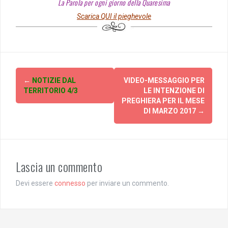
La Parola per ogni giorno della Quaresima
Scarica QUI il pieghevole
Post
←
NOTIZIE DAL
VIDEO-MESSAGGIO PER
navigation
TERRITORIO 4/3
LE INTENZIONE DI
PREGHIERA PER IL MESE
DI MARZO 2017
→
Lascia un commento
Devi essere
connesso
per inviare un commento.