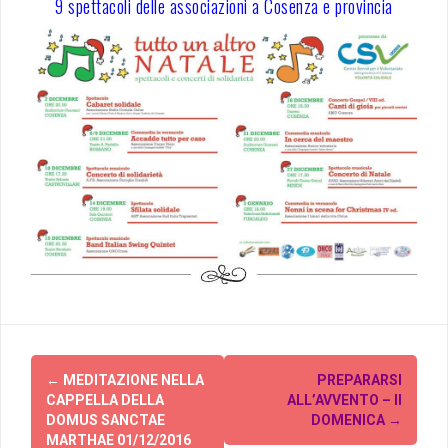
9 spettacoli delle associazioni a Cosenza e provincia
Post
←
MEDITAZIONE NELLA
PREPARARSI
navigation
CAPPELLA DELLA
ALL’AVVENTO – II
DOMUS SANCTAE
DOMENICA
→
MARTHAE 01/12/2016