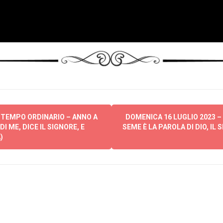
 TEMPO ORDINARIO – ANNO A
DOMENICA 16 LUGLIO 2023 –
 ME, DICE IL SIGNORE, E
SEME È LA PAROLA DI DIO, IL
)