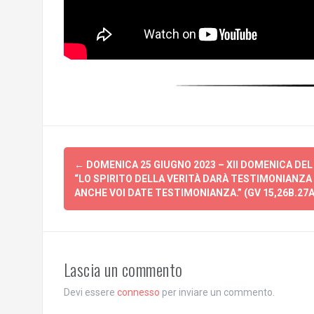
Post
←
DOMENICA 25 GIUGNO 2023 – XII DOMENICA DEL
navigation
“LO SPIRITO DELLA VERITÀ DARÀ TESTIMONIANZA DI
ANCHE VOI DATE TESTIMONIANZA.” (GV 15,26B.27A
Lascia un commento
Devi essere
connesso
per inviare un commento.