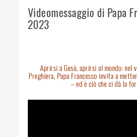
Videomessaggio di Papa Fra
2023
Aprirsi a Gesù, aprirsi al mondo: nel 
Preghiera, Papa Francesco invita a mettere
– ed è ciò che ci dà la fo