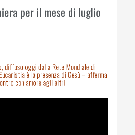
era per il mese di luglio
io, diffuso oggi dalla Rete Mondiale di
’Eucaristia è la presenza di Gesù – afferma
contro con amore agli altri