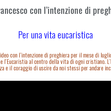
ncesco con l’intenzione di preghi
Per una vita eucaristica
video con l’intenzione di preghiera per il mese di lugl
 l’Eucaristia al centro della vita di ogni cristiano. L
rza e il coraggio di uscire da noi stessi per andare in