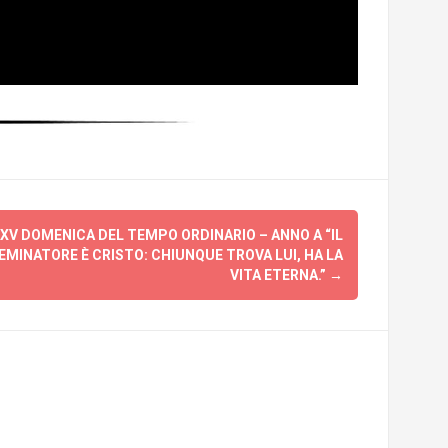
 XV DOMENICA DEL TEMPO ORDINARIO – ANNO A “IL
 SEMINATORE È CRISTO: CHIUNQUE TROVA LUI, HA LA
VITA ETERNA.”
→