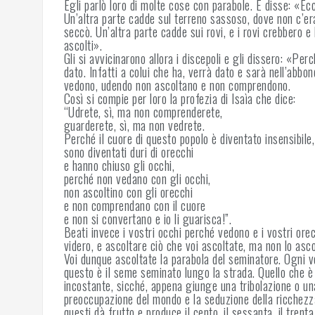
Egli parlò loro di molte cose con parabole. E disse: «Ec
Un’altra parte cadde sul terreno sassoso, dove non c’era
seccò. Un’altra parte cadde sui rovi, e i rovi crebbero e 
ascolti».
Gli si avvicinarono allora i discepoli e gli dissero: «Per
dato. Infatti a colui che ha, verrà dato e sarà nell’abb
vedono, udendo non ascoltano e non comprendono.
Così si compie per loro la profezia di Isaìa che dice:
“Udrete, sì, ma non comprenderete,
guarderete, sì, ma non vedrete.
Perché il cuore di questo popolo è diventato insensibile,
sono diventati duri di orecchi
e hanno chiuso gli occhi,
perché non vedano con gli occhi,
non ascoltino con gli orecchi
e non comprendano con il cuore
e non si convertano e io li guarisca!”.
Beati invece i vostri occhi perché vedono e i vostri orec
videro, e ascoltare ciò che voi ascoltate, ma non lo asc
Voi dunque ascoltate la parabola del seminatore. Ogni v
questo è il seme seminato lungo la strada. Quello che è 
incostante, sicché, appena giunge una tribolazione o una
preoccupazione del mondo e la seduzione della ricchezza
questi dà frutto e produce il cento, il sessanta, il trent