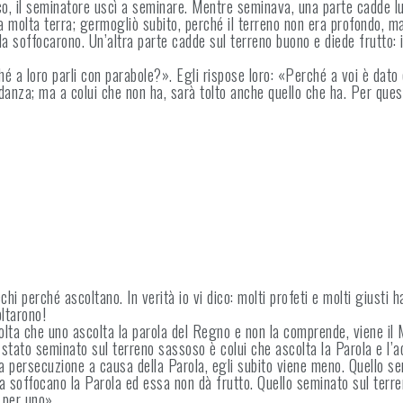
co, il seminatore uscì a seminare. Mentre seminava, una parte cadde lu
 molta terra; germogliò subito, perché il terreno non era profondo, ma
la soffocarono. Un’altra parte cadde sul terreno buono e diede frutto: il
ché a loro parli con parabole?». Egli rispose loro: «Perché a voi è dato
ondanza; ma a colui che non ha, sarà tolto anche quello che ha. Per qu
chi perché ascoltano. In verità io vi dico: molti profeti e molti giust
oltarono!
olta che uno ascolta la parola del Regno e non la comprende, viene il 
stato seminato sul terreno sassoso è colui che ascolta la Parola e l’ac
 persecuzione a causa della Parola, egli subito viene meno. Quello semi
 soffocano la Parola ed essa non dà frutto. Quello seminato sul terre
a per uno».