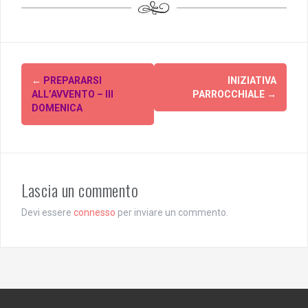
Post
←
PREPARARSI
INIZIATIVA
navigation
ALL’AVVENTO – III
PARROCCHIALE
→
DOMENICA
Lascia un commento
Devi essere
connesso
per inviare un commento.