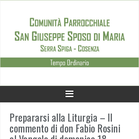
Skip
to
content
Prepararsi alla Liturgia – Il
commento di don Fabio Rosini
al Vangelo di domenica 18