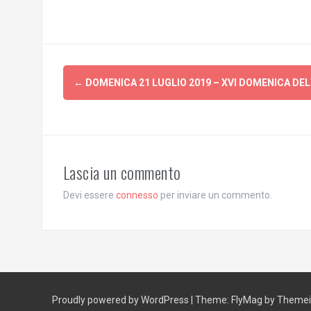
Post
←
DOMENICA 21 LUGLIO 2019 – XVI DOMENICA DE
navigation
Lascia un commento
Devi essere
connesso
per inviare un commento.
Proudly powered by WordPress
|
Theme:
FlyMag
by Themeis