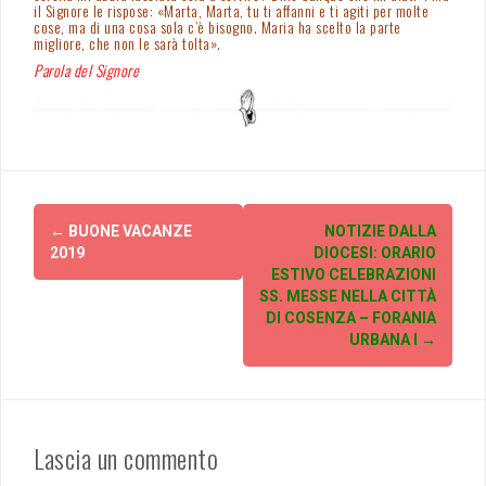
il Signore le rispose: «Marta, Marta, tu ti affanni e ti agiti per molte
cose, ma di una cosa sola c’è bisogno. Maria ha scelto la parte
migliore, che non le sarà tolta».
Parola del Signore
Post
←
BUONE VACANZE
NOTIZIE DALLA
navigation
2019
DIOCESI: ORARIO
ESTIVO CELEBRAZIONI
SS. MESSE NELLA CITTÀ
DI COSENZA – FORANIA
URBANA I
→
Lascia un commento