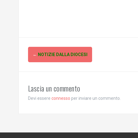
Post
←
NOTIZIE DALLA DIOCESI
navigation
Lascia un commento
Devi essere
connesso
per inviare un commento.