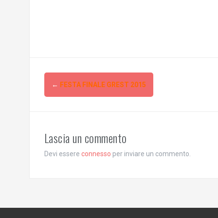
Post
←
FESTA FINALE GREST 2015
navigation
Lascia un commento
Devi essere
connesso
per inviare un commento.