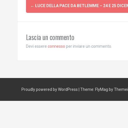
Post
←
LUCE DELLA PACE DA BETLEMME – 24 E 25 DIC
navigation
Lascia un commento
Devi essere
connesso
per inviare un commento.
Proudly powered by WordPress
|
Theme:
FlyMag
by Themeis