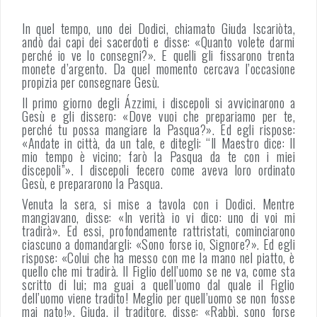
In quel tempo, uno dei Dodici, chiamato Giuda Iscariòta,
andò dai capi dei sacerdoti e disse: «Quanto volete darmi
perché io ve lo consegni?». E quelli gli fissarono trenta
monete d’argento. Da quel momento cercava l’occasione
propizia per consegnare Gesù.
Il primo giorno degli Ázzimi, i discepoli si avvicinarono a
Gesù e gli dissero: «Dove vuoi che prepariamo per te,
perché tu possa mangiare la Pasqua?». Ed egli rispose:
«Andate in città, da un tale, e ditegli: “Il Maestro dice: Il
mio tempo è vicino; farò la Pasqua da te con i miei
discepoli”». I discepoli fecero come aveva loro ordinato
Gesù, e prepararono la Pasqua.
Venuta la sera, si mise a tavola con i Dodici. Mentre
mangiavano, disse: «In verità io vi dico: uno di voi mi
tradirà». Ed essi, profondamente rattristati, cominciarono
ciascuno a domandargli: «Sono forse io, Signore?». Ed egli
rispose: «Colui che ha messo con me la mano nel piatto, è
quello che mi tradirà. Il Figlio dell’uomo se ne va, come sta
scritto di lui; ma guai a quell’uomo dal quale il Figlio
dell’uomo viene tradito! Meglio per quell’uomo se non fosse
mai nato!». Giuda, il traditore, disse: «Rabbì, sono forse