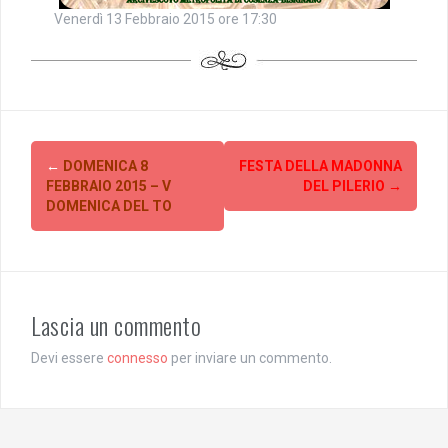
Venerdì 13 Febbraio 2015 ore 17:30
Post
←
DOMENICA 8
FESTA DELLA MADONNA
navigation
FEBBRAIO 2015 – V
DEL PILERIO
→
DOMENICA DEL TO
Lascia un commento
Devi essere
connesso
per inviare un commento.