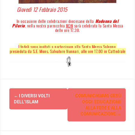
Giovedì 12 Febbraio 2015
In occasione delle celebrazioni diocesane della
Madonna del
Pilerio
, nella nostra parrocchia
NON
sarà celebrata la Santa Messa
delle ore 17.30.
I fedeli sono invitati a partecipare alla Santa Messa Solenne,
presieduta da S.E. Mons. Salvatore Nunnari, alle ore 17.00 in Cattedrale
Post
←
I DIVERSI VOLTI
COMUNICHIAMO GESÙ
navigation
DELL’ISLAM
OGGI: EDUCAZIONE
ALLA FEDE E ALLA
COMUNICAZIONE
→