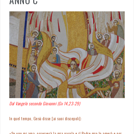
Dal Vangelo secondo Giovanni (Gv 14,23-29)
In quel tempo, Gesù disse [ai suoi discepoli]:
«Se uno mi ama, osserverà la mia parola e il Padre mio lo amerà e noi