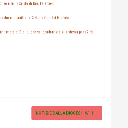
e è lui il Cristo di Dio, l’eletto».
anche una scritta: «Costui è il re dei Giudei».
cun timore di Dio, tu che sei condannato alla stessa pena? Noi,
NOTIZIE DALLA DIOCESI 19/11
→