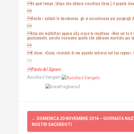
In quel tempo, [dopo che ebbero crocifisso Gesù,] il popolo stava a

Anche i soldati lo deridevano, gli si accostavano per porgergli del

Uno dei malfattori appesi alla croce lo insultava: «Non sei tu il 
giustamente, perché riceviamo quello che abbiamo meritato per le n

E disse: «Gesù, ricordati di me quando entrerai nel tuo regno». Gl

Parola del Signore
Ascolta il Vangelo
Post
←
DOMENICA 20 NOVEMBRE 2016 – GIORNATA NAZI
navigation
NOSTRI SACERDOTI