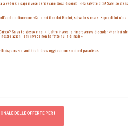
 vedere; i capi invece deridevano Gesù dicendo: «Ha salvato altri! Salvi se stesso, s
l’aceto e dicevano: «Se tu sei il re dei Giudei, salva te stesso». Sopra di lui c’era 
Cristo? Salva te stesso e noi!». L’altro invece lo rimproverava dicendo: «Non hai al
ostre azioni; egli invece non ha fatto nulla di male».
i rispose: «In verità io ti dico: oggi con me sarai nel paradiso».
ONALE DELLE OFFERTE PER I