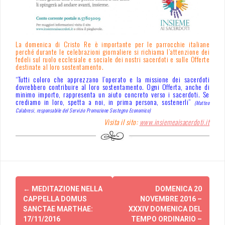
La domenica di Cristo Re è importante per le parrocchie italiane
perché durante le celebrazioni giornaliere si richiama l’attenzione dei
fedeli sul ruolo ecclesiale e sociale dei nostri sacerdoti e sulle Offerte
destinate al loro sostentamento.
“Tutti coloro che apprezzano l’operato e la missione dei sacerdoti
dovrebbero contribuire al loro sostentamento. Ogni Offerta, anche di
minimo importo, rappresenta un aiuto concreto verso i sacerdoti. Se
crediamo in loro, spetta a noi, in prima persona, sostenerli”
(Matteo
Calabresi, responsabile del Servizio Promozione Sostegno Economico)
Visita il sito:
www.insiemeaisacerdoti.it
Post
←
MEDITAZIONE NELLA
DOMENICA 20
navigation
CAPPELLA DOMUS
NOVEMBRE 2016 –
SANCTAE MARTHAE:
XXXIV DOMENICA DEL
17/11/2016
TEMPO ORDINARIO –