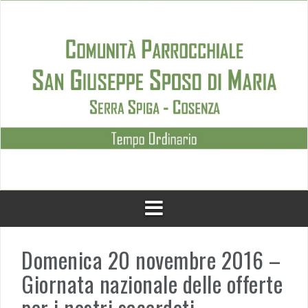
Skip
to
content
Domenica 20 novembre 2016 –
Giornata nazionale delle offerte
per i nostri sacerdoti