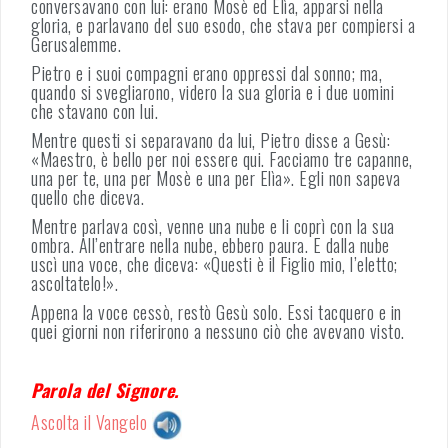
conversavano con lui: erano Mosè ed Elìa, apparsi nella
gloria, e parlavano del suo esodo, che stava per compiersi a
Gerusalemme.
Pietro e i suoi compagni erano oppressi dal sonno; ma,
quando si svegliarono, videro la sua gloria e i due uomini
che stavano con lui.
Mentre questi si separavano da lui, Pietro disse a Gesù:
«Maestro, è bello per noi essere qui. Facciamo tre capanne,
una per te, una per Mosè e una per Elìa». Egli non sapeva
quello che diceva.
Mentre parlava così, venne una nube e li coprì con la sua
ombra. All’entrare nella nube, ebbero paura. E dalla nube
uscì una voce, che diceva: «Questi è il Figlio mio, l’eletto;
ascoltatelo!».
Appena la voce cessò, restò Gesù solo. Essi tacquero e in
quei giorni non riferirono a nessuno ciò che avevano visto.
Parola del Signore.
Ascolta il Vangelo