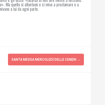
ubito e gli disse: «Guarda di non dire niente a nessuno;
ro». Ma quello si allontanò e si mise a proclamare e a
nivano a lui da ogni parte.
SANTA MESSA MERCOLEDÌ DELLE CENERI
→