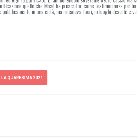
 lui ed egli fu purificato. E, ammonendolo severamente, lo cacciò via s
 purificazione quello che Mosè ha prescritto, come testimonianza per lo
 pubblicamente in una città, ma rimaneva fuori, in luoghi deserti; e ve
LA QUARESIMA 2021