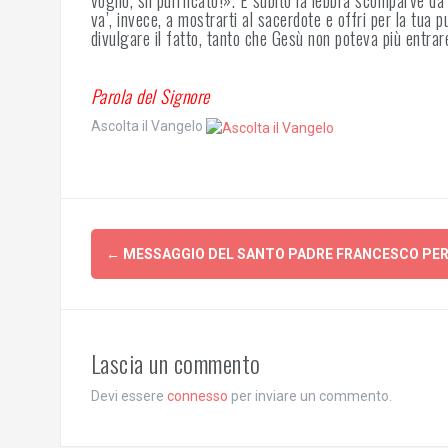
voglio, sii purificato!». E subito la lebbra scomparve da
va’, invece, a mostrarti al sacerdote e offri per la tua
divulgare il fatto, tanto che Gesù non poteva più entrare
Parola del Signore
Ascolta il Vangelo
Post
←
MESSAGGIO DEL SANTO PADRE FRANCESCO PER 
navigation
Lascia un commento
Devi essere
connesso
per inviare un commento.