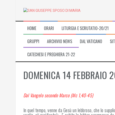
Skip
to
content
HOME
ORARI
LITURGIA E SCRUTATIO-20/21
GRUPPI
ARCHIVIO NEWS
DAL VATICANO
SIT
CATECHESI E PREGHIERA 21-22
DOMENICA 14 FEBBRAIO 2
Dal Vangelo secondo Marco (Mc 1,40-45)
In quel tempo, venne da Gesù un lebbroso, che lo supplic