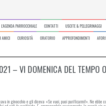
L’AGENDA PARROCCHIALE
CONTATTI
USCITE & PELLEGRINAGGI
I AMICI
CURIOSITÀ
ORATORIO
APPROFONDIMENTI
AFORI
021 – VI DOMENICA DEL TEMPO 
ava in ginocchio e gli diceva: «Se vuoi, puoi purificarmi!». Ne ebbe c