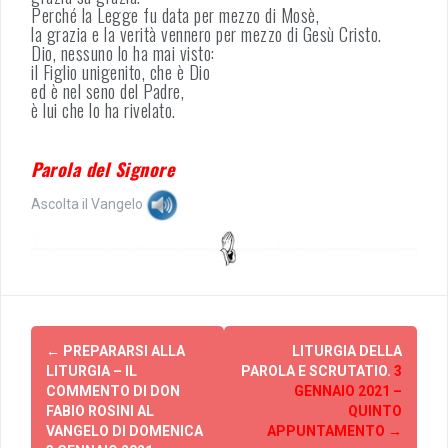
Perché la Legge fu data per mezzo di Mosè,
la grazia e la verità vennero per mezzo di Gesù Cristo.
Dio, nessuno lo ha mai visto:
il Figlio unigenito, che è Dio
ed è nel seno del Padre,
è lui che lo ha rivelato.
Parola del Signore
Ascolta il Vangelo
Post
←
PREPARARSI ALLA
LITURGIA DELLA
navigation
LITURGIA – IL
PAROLA E SCRUTATIO.
3
COMMENTO DI DON
GENNAIO 2021 –
FABIO ROSINI AL
QUINTO
VANGELO DI DOMENICA
APPUNTAMENTO
→