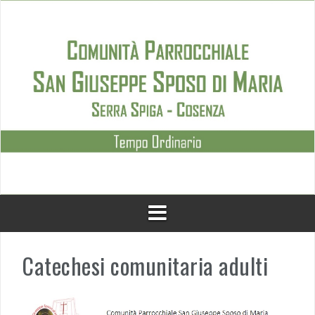
Skip
to
content
Catechesi comunitaria adulti