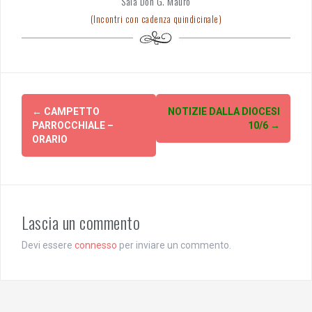
Sala Don G. Mauro
(Incontri con cadenza quindicinale)
Post
←
CAMPETTO
NOTIZIE DALLA DIOCESI
navigation
PARROCCHIALE –
10/6
→
ORARIO
Lascia un commento
Devi essere
connesso
per inviare un commento.