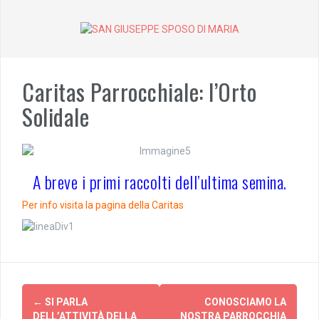
Skip
to
content
Caritas Parrocchiale: l’Orto
Solidale
A breve i primi raccolti dell’ultima semina.
Per info visita la pagina della Caritas
Post
←
SI PARLA
CONOSCIAMO LA
DELL’ATTIVITÀ DELLA
NOSTRA PARROCCHIA