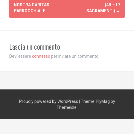
navigation
NOSTRA CARITAS
(4B – I 7
PARROCCHIALE
SACRAMENTI)
→
Lascia un commento
Devi essere
connesso
per inviare un commento.
Proudly powered by WordPress
|
Theme:
FlyMag
by
Themeisle.