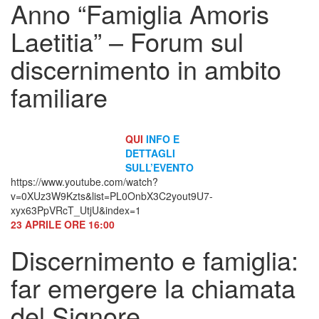
Anno “Famiglia Amoris
Laetitia” – Forum sul
discernimento in ambito
familiare
QUI
INFO E
DETTAGLI
SULL’EVENTO
https://www.youtube.com/watch?
v=0XUz3W9Kzts&list=PL0OnbX3C2yout9U7-
xyx63PpVRcT_UtjU&index=1
23 APRILE ORE 16:00
Discernimento e famiglia:
far emergere la chiamata
del Signore