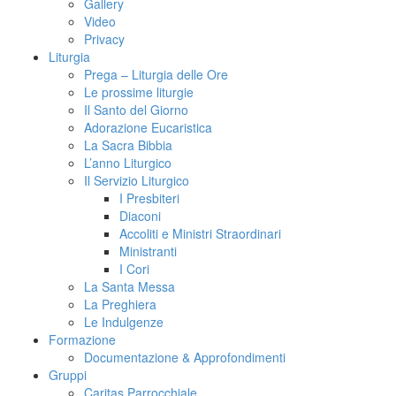
Gallery
Video
Privacy
Liturgia
Prega – Liturgia delle Ore
Le prossime liturgie
Il Santo del Giorno
Adorazione Eucaristica
La Sacra Bibbia
L’anno Liturgico
Il Servizio Liturgico
I Presbiteri
Diaconi
Accoliti e Ministri Straordinari
Ministranti
I Cori
La Santa Messa
La Preghiera
Le Indulgenze
Formazione
Documentazione & Approfondimenti
Gruppi
Caritas Parrocchiale