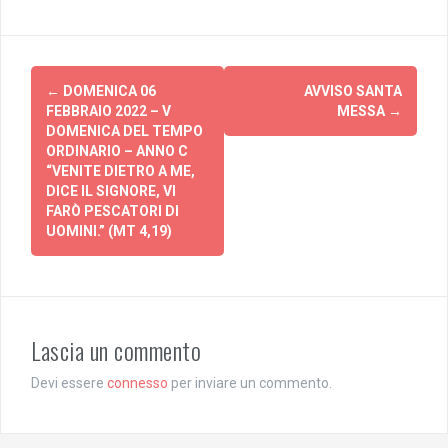
Post
←
DOMENICA 06
AVVISO SANTA
navigation
FEBBRAIO 2022 – V
MESSA
→
DOMENICA DEL TEMPO
ORDINARIO – ANNO C
“VENITE DIETRO A ME,
DICE IL SIGNORE, VI
FARÒ PESCATORI DI
UOMINI.” (MT 4,19)
Lascia un commento
Devi essere
connesso
per inviare un commento.