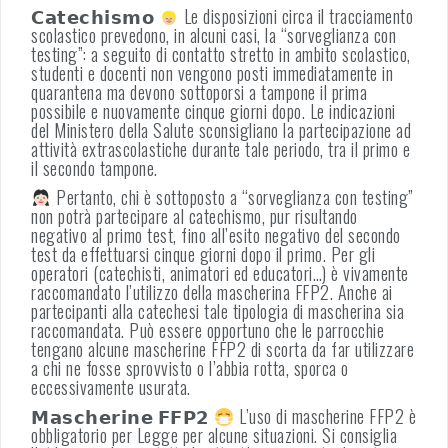
𝗖𝗮𝘁𝗲𝗰𝗵𝗶𝘀𝗺𝗼
Le disposizioni circa il tracciamento
scolastico prevedono, in alcuni casi, la “sorveglianza con
testing”: a seguito di contatto stretto in ambito scolastico,
studenti e docenti non vengono posti immediatamente in
quarantena ma devono sottoporsi a tampone il prima
possibile e nuovamente cinque giorni dopo. Le indicazioni
del Ministero della Salute sconsigliano la partecipazione ad
attività extrascolastiche durante tale periodo, tra il primo e
il secondo tampone.
Pertanto, chi è sottoposto a “sorveglianza con testing”
non potrà partecipare al catechismo, pur risultando
negativo al primo test, fino all’esito negativo del secondo
test da effettuarsi cinque giorni dopo il primo. Per gli
operatori (catechisti, animatori ed educatori…) è vivamente
raccomandato l’utilizzo della mascherina FFP2. Anche ai
partecipanti alla catechesi tale tipologia di mascherina sia
raccomandata. Può essere opportuno che le parrocchie
tengano alcune mascherine FFP2 di scorta da far utilizzare
a chi ne fosse sprovvisto o l’abbia rotta, sporca o
eccessivamente usurata.
𝗠𝗮𝘀𝗰𝗵𝗲𝗿𝗶𝗻𝗲 𝗙𝗙𝗣𝟮
L’uso di mascherine FFP2 è
obbligatorio per Legge per alcune situazioni. Si consiglia