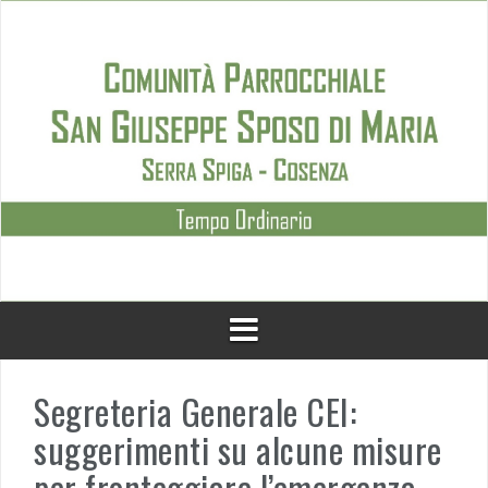
Skip
to
content
Segreteria Generale CEI:
suggerimenti su alcune misure
per fronteggiare l’emergenza