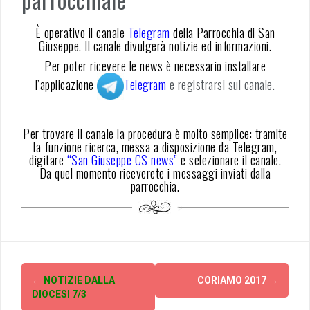
È operativo il canale
Telegram
della Parrocchia di San
Giuseppe. Il canale divulgerà notizie ed informazioni.
Per poter ricevere le news è necessario installare
l’applicazione
Telegram
e registrarsi sul canale.
Per trovare il canale la procedura è molto semplice: tramite
la funzione ricerca, messa a disposizione da Telegram,
digitare
“San Giuseppe CS news”
e selezionare il canale.
Da quel momento riceverete i messaggi inviati dalla
parrocchia.
Post
←
NOTIZIE DALLA
CORIAMO 2017
→
navigation
DIOCESI 7/3