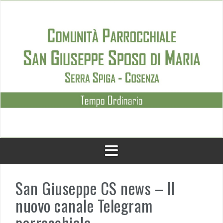
Skip
to
content
San Giuseppe CS news – Il
nuovo canale Telegram
parrocchiale