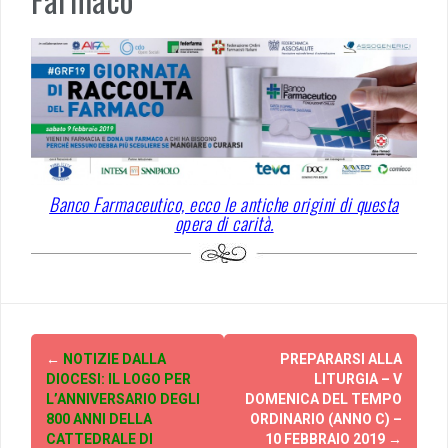
Banco Farmaceutico, ecco le antiche origini di questa
opera di carità.
Post
←
NOTIZIE DALLA
PREPARARSI ALLA
navigation
DIOCESI: IL LOGO PER
LITURGIA – V
L’ANNIVERSARIO DEGLI
DOMENICA DEL TEMPO
800 ANNI DELLA
ORDINARIO (ANNO C) –
CATTEDRALE DI
10 FEBBRAIO 2019
→