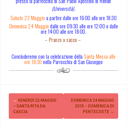
presso la parrocchia di San Paolo Apostolo di Rende
(Università).
Sabato 23 Maggio
a partire dalle ore 16:00 alle ore 18:30
Domenica 24 Maggio
dalle ore 09:30 alle ore 12:00 e dalle
ore 14:00 alle ore 18:00.
– Pranzo a sacco –
Concluderemo con la celebrazione della
Santa Messa alle
ore 18:30
nella Parrocchia di San Giuseppe
Post
←
VENERDÌ 22 MAGGIO
DOMENICA 24 MAGGIO
navigation
– SANTA RITA DA
2015 – DOMENICA DI
CASCIA
PENTECOSTE
→