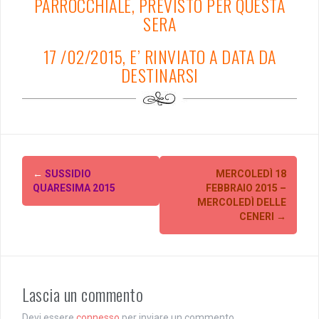
PARROCCHIALE, PREVISTO PER QUESTA
SERA
17 /02/2015, E’ RINVIATO A DATA DA
DESTINARSI
Post
←
SUSSIDIO
MERCOLEDÌ 18
navigation
QUARESIMA 2015
FEBBRAIO 2015 –
MERCOLEDÌ DELLE
CENERI
→
Lascia un commento
Devi essere
connesso
per inviare un commento.