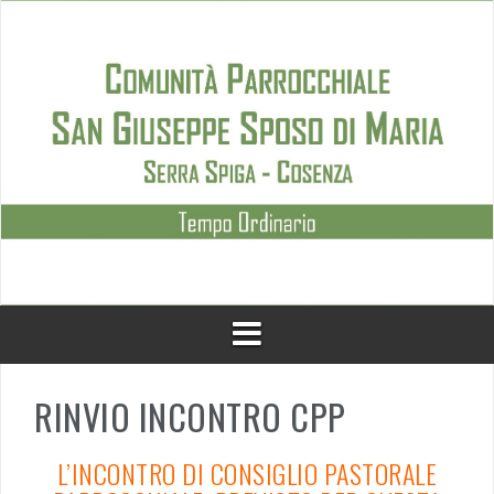
Skip
to
content
RINVIO INCONTRO CPP
L’INCONTRO DI CONSIGLIO PASTORALE