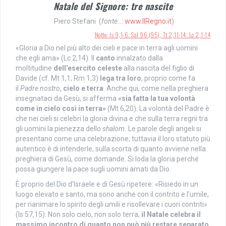
Natale del Signore: tre nascite
Piero Stefani (
fonte..:
www.IlRegno.it
)
Notte: Is 9,1-6; Sal 96 (95), Tt 2,11-14; Lc 2,1-14
«Gloria a Dio nel più alto dei cieli e pace in terra agli uomini
che egli ama» (Lc 2,14). Il
canto
innalzato dalla
moltitudine
dell’esercito celeste
alla nascita del figlio di
Davide (cf. Mt 1,1; Rm 1,3)
lega tra loro
, proprio come fa
il
Padre
nostro
,
cielo e terra
. Anche qui, come nella preghiera
insegnataci da Gesù, si afferma
«sia fatta la tua volontà
come in cielo così in terra»
(Mt 6,20). La volontà del Padre è
che nei cieli si celebri la gloria divina e che sulla terra regni tra
gli uomini la pienezza dello
shalom.
Le parole degli angeli si
presentano come una celebrazione; tuttavia il loro statuto più
autentico è di intenderle, sulla scorta di quanto avviene nella
preghiera di Gesù, come domande. Si loda la gloria perché
possa giungere la pace sugli uomini amati da Dio.
È proprio del Dio d’Israele e di Gesù ripetere: «Risiedo in un
luogo elevato e santo, ma sono anche con il contrito e l’umile,
per rianimare lo spirito degli umili e risollevare i cuori contriti»
(Is 57,15). Non solo cielo, non solo terra;
il Natale celebra il
massimo incontro di quanto non può più restare separato
.