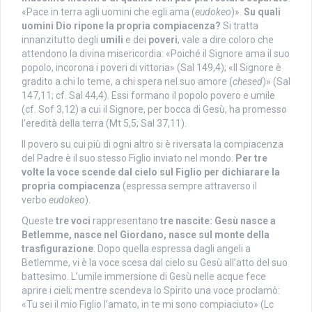
«Pace in terra agli uomini che egli ama (
eudokeo
)».
Su quali
uomini Dio ripone la propria compiacenza?
Si tratta
innanzitutto degli
umili
e dei
poveri
, vale a dire coloro che
attendono la divina misericordia: «Poiché il Signore ama il suo
popolo, incorona i poveri di vittoria» (Sal 149,4); «Il Signore è
gradito a chi lo teme, a chi spera nel suo amore (
chesed
)» (Sal
147,11; cf. Sal 44,4). Essi formano il popolo povero e umile
(cf. Sof 3,12) a cui il Signore, per bocca di Gesù, ha promesso
l’eredità della terra (Mt 5,5; Sal 37,11).
Il povero su cui più di ogni altro si è riversata la compiacenza
del Padre è il suo stesso Figlio inviato nel mondo.
Per tre
volte la voce scende dal cielo sul Figlio per dichiarare la
propria compiacenza
(espressa sempre attraverso il
verbo
eudokeo
).
Queste
tre voci
rappresentano
tre nascite: Gesù nasce a
Betlemme, nasce nel Giordano, nasce sul monte della
trasfigurazione
. Dopo quella espressa dagli angeli a
Betlemme, vi è la voce scesa dal cielo su Gesù all’atto del suo
battesimo. L’umile immersione di Gesù nelle acque fece
aprire i cieli; mentre scendeva lo Spirito una voce proclamò:
«Tu sei il mio Figlio l’amato, in te mi sono compiaciuto» (Lc