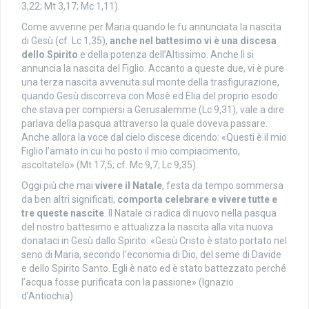
3,22; Mt 3,17; Mc 1,11).
Come avvenne per Maria quando le fu annunciata la nascita
di Gesù (cf. Lc 1,35),
anche nel battesimo vi è una discesa
dello Spirito
e della potenza dell’Altissimo. Anche lì si
annuncia la nascita del Figlio. Accanto a queste due, vi è pure
una terza nascita avvenuta sul monte della trasfigurazione,
quando Gesù discorreva con Mosè ed Elia del proprio esodo
che stava per compiersi a Gerusalemme (Lc 9,31), vale a dire
parlava della pasqua attraverso la quale doveva passare.
Anche allora la voce dal cielo discese dicendo: «Questi è il mio
Figlio l’amato in cui ho posto il mio compiacimento,
ascoltatelo» (Mt 17,5; cf. Mc 9,7; Lc 9,35).
Oggi più che mai
vivere il Natale
, festa da tempo sommersa
da ben altri significati,
comporta celebrare e vivere tutte e
tre queste nascite
. Il Natale ci radica di nuovo nella pasqua
del nostro battesimo e attualizza la nascita alla vita nuova
donataci in Gesù dallo Spirito: «Gesù Cristo è stato portato nel
seno di Maria, secondo l’economia di Dio, del seme di Davide
e dello Spirito Santo. Egli è nato ed è stato battezzato perché
l’acqua fosse purificata con la passione» (Ignazio
d’Antiochia).