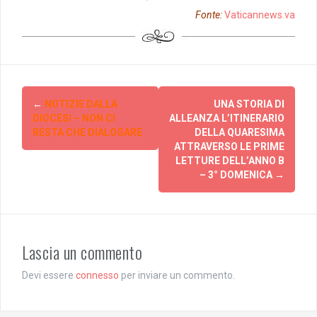
Fonte:
Vaticannews.va
Post
←
NOTIZIE DALLA
UNA STORIA DI
navigation
DIOCESI – NON CI
ALLEANZA L’ITINERARIO
RESTA CHE DIALOGARE
DELLA QUARESIMA
ATTRAVERSO LE PRIME
LETTURE DELL’ANNO B
– 3° DOMENICA
→
Lascia un commento
Devi essere
connesso
per inviare un commento.