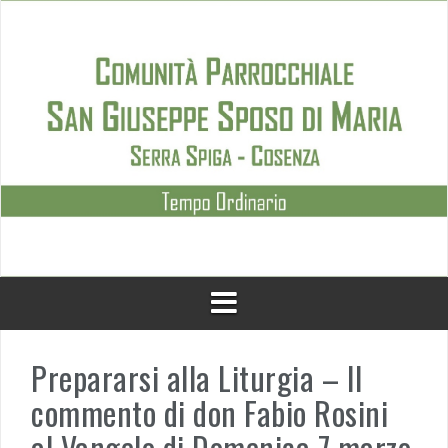
Skip
to
content
Prepararsi alla Liturgia – Il
commento di don Fabio Rosini
al Vangelo di Domenica 7 marzo