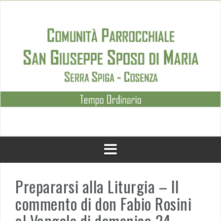
Skip
to
content
Prepararsi alla Liturgia – Il
commento di don Fabio Rosini
al Vangelo di domenica 24