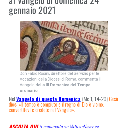
gennaio 2021
Don Fabio Rosini, direttore del Servizio per le
Vocazioni della Diocesi di Roma, commenta il
Vangelo
della III Domenica del Tempo
ordinario
Nel
Vangelo di questa Domenica
(Mc 1, 14-20)
Gesù
dice: «Il tempo è compiuto e il regno di Dio è vicino;
convertitevi e credete nel Vangelo».
ASCOLTA QUI
il commento su VaticanNews.va