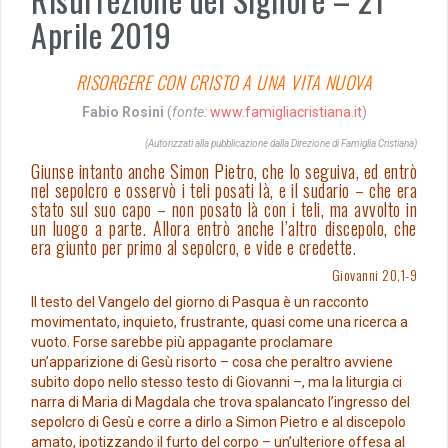
Aprile 2019
RISORGERE CON CRISTO A UNA VITA NUOVA
Fabio Rosini
(
fonte:
www.
famigliacristiana
.it
)
(Autorizzati alla pubblicazione dalla Direzione di Famiglia Cristiana)
Giunse intanto anche Simon Pietro, che lo seguiva, ed entrò
nel sepolcro e osservò i teli posati là, e il sudario – che era
stato sul suo capo – non posato là con i teli, ma avvolto in
un luogo a parte. Allora entrò anche l’altro discepolo, che
era giunto per primo al sepolcro, e vide e credette.
Giovanni 20,1-9
Il testo del Vangelo del giorno di Pasqua è un racconto
movimentato, inquieto, frustrante, quasi come una ricerca a
vuoto. Forse sarebbe più appagante proclamare
un’apparizione di Gesù risorto – cosa che peraltro avviene
subito dopo nello stesso testo di Giovanni –, ma la liturgia ci
narra di Maria di Magdala che trova spalancato l’ingresso del
sepolcro di Gesù e corre a dirlo a Simon Pietro e al discepolo
amato, ipotizzando il furto del corpo – un’ulteriore offesa al