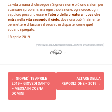
La vita umana di chi segue il Signore non è più uno slalom per
scansare i problemi, ma ogni tribolazione, ogni croce, ogni
sepolcro possono essere
l’utero della creatura nuova che
entra nella vita secondo il cielo
, dove ci si può finalmente
permettere di lasciare il vecchio in disparte, come quel
sudario ripiegato.
18 aprile 2019
(Autorizzati alla pubblicazione dalla Direzione di Famiglia Cristiana
)
Post
←
GIOVEDÌ 18 APRILE
ALTARE DELLA
navigation
2019 – GIOVEDI SANTO
REPOSIZIONE – 2019
→
– MESSA IN COENA
DOMINI