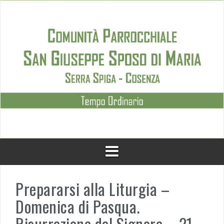
Skip
to
content
Prepararsi alla Liturgia –
Domenica di Pasqua.
Risurrezione del Signore – 21