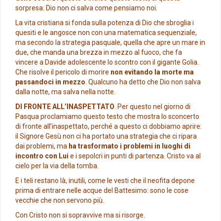
sorpresa: Dio non ci salva come pensiamo noi.
La vita cristiana si fonda sulla potenza di Dio che sbroglia i
quesiti e le angosce non con una matematica sequenziale,
ma secondo la strategia pasquale, quella che apre un mare in
due, che manda una brezza in mezzo al fuoco, che fa
vincere a Davide adolescente lo scontro con il gigante Golia.
Che risolve il pericolo di morire
non evitando la morte ma
passandoci in mezzo
. Qualcuno ha detto che Dio non salva
dalla notte, ma salva nella notte.
DI FRONTE ALL’INASPETTATO
. Per questo nel giorno di
Pasqua proclamiamo questo testo che mostra lo sconcerto
di fronte all’inaspettato, perché a questo ci dobbiamo aprire:
il Signore Gesù non ci ha portato una strategia che ci ripara
dai problemi, ma
ha trasformato i problemi in luoghi di
incontro con Lui
e i sepolcri in punti di partenza. Cristo va al
cielo per la via della tomba.
E i teli restano là, inutili, come le vesti che il neofita depone
prima di entrare nelle acque del Battesimo: sono le cose
vecchie che non servono più.
Con Cristo non si sopravvive ma si risorge.