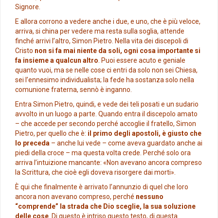
Signore.
E allora corrono a vedere anche i due, e uno, che è più veloce,
arriva, si china per vedere ma resta sulla soglia, attende
finché arrivi l’altro, Simon Pietro. Nella vita dei discepoli di
Cristo
non si fa mai niente da soli, ogni cosa importante si
fa insieme a qualcun altro
. Puoi essere acuto e geniale
quanto vuoi, ma se nelle cose ci entri da solo non sei Chiesa,
sei l’ennesimo individualista; la fede ha sostanza solo nella
comunione fraterna, sennò è inganno.
Entra Simon Pietro, quindi, e vede dei teli posati e un sudario
avvolto in un luogo a parte. Quando entra il discepolo amato
– che accede per secondo perché accoglie il fratello, Simon
Pietro, per quello che è:
il primo degli apostoli, è giusto che
lo preceda
– anche lui vede – come aveva guardato anche ai
piedi della croce – ma questa volta crede. Perché solo ora
arriva l’intuizione mancante: «Non avevano ancora compreso
la Scrittura, che cioè egli doveva risorgere dai morti».
È qui che finalmente è arrivato l’annunzio di quel che loro
ancora non avevano compreso, perché
nessuno
“comprende” la strada che Dio sceglie, la sua soluzione
delle cose
. Di questo è intriso questo testo, di questa