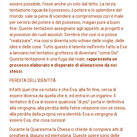
essere possibile, fosse anche un volo dal tetto. La terza
tentazione riguarda il possesso, il potere e lo splendore del
mondo: vale la pena di scendere a compromessi con il male
per servirsi del potere e del possesso, magari pure a buon
fine. Queste tentazioni assegnano agli appetiti, ai progetti e
ai possessi dei ruoli assoluti. Sembra che così ci si possa
“realizzare”, ma così si diventa solo schiavi delle voglie, delle
idee e delle cose. Tutto questo è latente nell’invito fatto a Eva
a lanciarsi nel tentativo grottesco di diventare “come Dio”.
Questa tentazione è una fuga dal reale,
rappresenta un
processo elaborato e disperato di alienazione da noi
stessi.
PERDITA DELL’IDENTITÀ.
Infatti quel che va notato è che Eva, alla fin fine, cerca di
essere diversa da quella che è, ed entra in un inganno. Il
tentativo di Eva di essere qualcosa “di più” porta in definitiva
alla vergogna, alla perdita della felice relazione con sé stessi,
alla perdita della propria vera identità. Eva si vergogna di
essere Eva, che cosa curiosa!
Durante la Quaresima la Chiesa ci chiede di compiere atti di
preghiera, digiuno ed elemosina. Queste opere sono delle