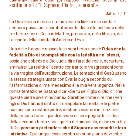
scritto infatti: “Il Signore, Dio tuo, adorerai”».
Matteo 4,1-11
La Quaresima è un cammino verso la libertà e la verità; il
sentiero passa per il combattimento descritto nel testo delle
tre tentazioni di Gesù in Matteo, preparato, nella liturgia, dal
racconto della caduta di Adamo ed Eva.
Una delle trappole nascoste in ogni tentazione è l
’idea che la
fedeltà a Dio è incompatibile con la fedeltà a noi stessi
,
ossia che obbedire a Dio vuole dire farsi del male, decurtarsi,
sminuirsi. La realtà è l’esatto contrario: le trasgressioni sono
la via tragica dell’autodistruzione. Le tentazioni di Gesù usano
la stessa strategia usata con Eva: la bugia secondo cui
l’affermazione di me medesimo è la mia vera urgenza. Nella
prima tentazione Satana dice: «Se tu sei Figlio di Dio, di’ che
queste pietre diventino pane». Sarebbe come dire che i veri
figli di Dio hanno il diritto di manipolare la realtà, e le pietre
non possono restare pietre, debbono esistere in funzione
della propria fame, quindi devono essere pagnotte. L’idea
della seconda tentazione, quella del pinnacolo, è che i veri figli
di Dio
possano pretendere che il Signore assecondi le loro
iniziative.
Qualunque cosa sembri un buon piano dovrebbe