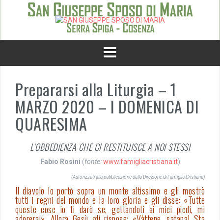
Skip
to
content
Prepararsi alla Liturgia – 1
MARZO 2020 – I DOMENICA DI
QUARESIMA
L’OBBEDIENZA CHE CI RESTITUISCE A NOI STESSI
Fabio Rosini
(
fonte:
www.
famigliacristiana
.it
)
(Autorizzati alla pubblicazione dalla Direzione di Famiglia Cristiana)
Il diavolo lo portò sopra un monte altissimo e gli mostrò
tutti i regni del mondo e la loro gloria e gli disse: «Tutte
queste cose io ti darò se, gettandoti ai miei piedi, mi
adorerai». Allora Gesù gli rispose: «Vàttene, satana! Sta