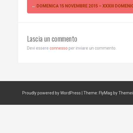
Post
←
DOMENICA 15 NOVEMBRE 2015 – XXXIII DOMENI
navigation
Lascia un commento
Devi essere
connesso
per inviare un commento.
Proudly powered by WordPress
|
Theme:
FlyMag
by Themeis