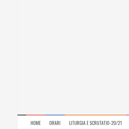
Skip
to
content
HOME
ORARI
LITURGIA E SCRUTATIO-20/21