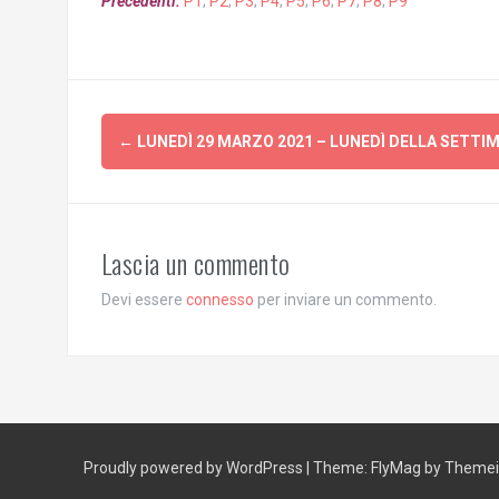
Precedenti:
P1
;
P2
;
P3
;
P4
;
P5
;
P6
;
P7
;
P8
;
P9
Post
←
LUNEDÌ 29 MARZO 2021 – LUNEDÌ DELLA SETTI
navigation
Lascia un commento
Devi essere
connesso
per inviare un commento.
Proudly powered by WordPress
|
Theme:
FlyMag
by Themeis