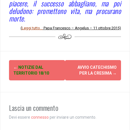
piacere, il successo abbagliano, ma poi
deludono: promettono vita, ma procurano
morte.
(
Leggi tutto..:
Papa Francesco – Angelus – 11 ottobre 2015)
Post
←
NOTIZIE DAL
AVVIO CATECHISMO
navigation
TERRITORIO 18/10
PER LA CRESIMA
→
Lascia un commento
Devi essere
connesso
per inviare un commento.