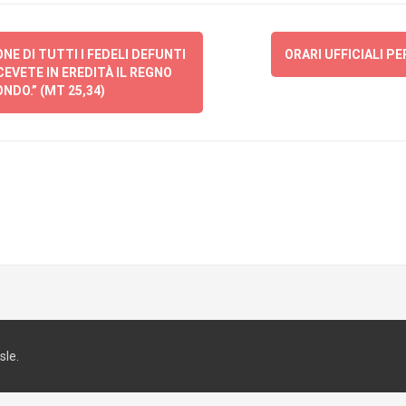
 DI TUTTI I FEDELI DEFUNTI
ORARI UFFICIALI PE
CEVETE IN EREDITÀ IL REGNO
NDO.” (MT 25,34)
le.