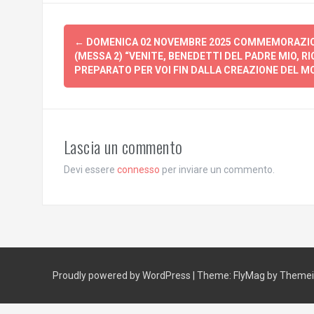
Post
←
DOMENICA 02 NOVEMBRE 2025 COMMEMORAZIONE
navigation
(MESSA 2) “VENITE, BENEDETTI DEL PADRE MIO, RI
PREPARATO PER VOI FIN DALLA CREAZIONE DEL MO
Lascia un commento
Devi essere
connesso
per inviare un commento.
Proudly powered by WordPress
|
Theme:
FlyMag
by Themeis