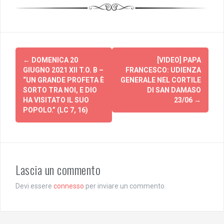
Post
←
DOMENICA 20
[VIDEO] PAPA
navigation
GIUGNO 2021 XII T.O. B –
FRANCESCO: UDIENZA
“UN GRANDE PROFETA È
GENERALE NEL CORTILE
SORTO TRA NOI, E DIO
DI SAN DAMASO
HA VISITATO IL SUO
23/06
→
POPOLO.” (LC 7, 16)
Lascia un commento
Devi essere
connesso
per inviare un commento.