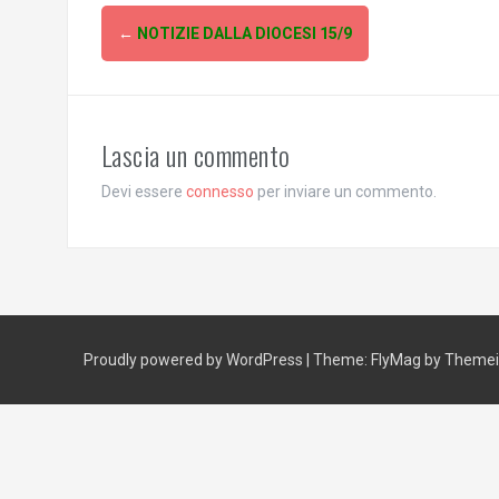
Post
←
NOTIZIE DALLA DIOCESI 15/9
navigation
Lascia un commento
Devi essere
connesso
per inviare un commento.
Proudly powered by WordPress
|
Theme:
FlyMag
by Themeis