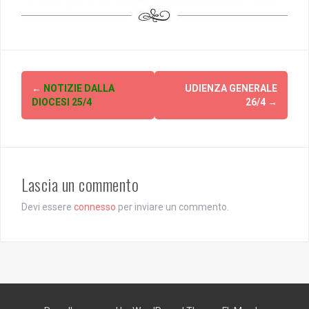
Post
←
NOTIZIE DALLA
UDIENZA GENERALE
navigation
DIOCESI 25/4
26/4
→
Lascia un commento
Devi essere
connesso
per inviare un commento.