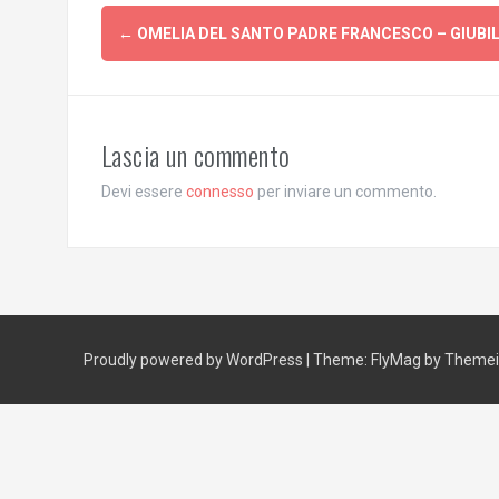
Post
←
OMELIA DEL SANTO PADRE FRANCESCO – GIUBIL
navigation
Lascia un commento
Devi essere
connesso
per inviare un commento.
Proudly powered by WordPress
|
Theme:
FlyMag
by Themeis