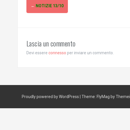
Post
←
NOTIZIE 13/10
navigation
Lascia un commento
Devi essere
connesso
per inviare un commento.
Proudly powered by WordPress
|
Theme:
FlyMag
by Themeis