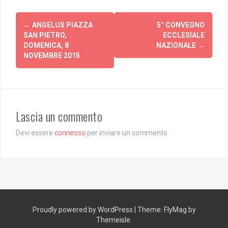
Post
←
ANGELUS PIAZZA
5° CONVEGNO
navigation
SAN PIETRO,
ECCLESIALE
DOMENICA, 8
NAZIONALE
→
NOVEMBRE 2015
Lascia un commento
Devi essere
connesso
per inviare un commento.
Proudly powered by WordPress
|
Theme:
FlyMag
by
Themeisle.