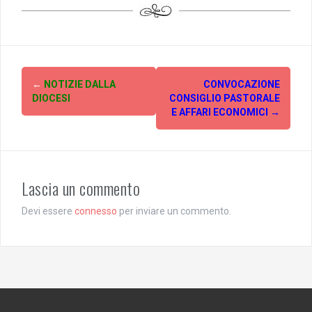
Post
←
NOTIZIE DALLA
CONVOCAZIONE
navigation
DIOCESI
CONSIGLIO PASTORALE
E AFFARI ECONOMICI
→
Lascia un commento
Devi essere
connesso
per inviare un commento.